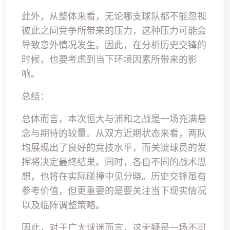
此外，从整体来看，无论哪支球队都不能忽视
彼此之间竞争所带来的压力，这种压力可能会
导致意外情况发生。因此，在分析历史交锋的
时候，也要考虑到当下环境因素所带来的影
响。
总结：
总体而言，本次恒大与浦和之战是一场充满悬
念与期待的较量。从双方近期状态来看，两队
均展现出了良好的竞技水平，而关键球员的发
挥将决定最终结果。同时，各自不同的战术思
想，也将在实际碰撞中见分晓。历史交锋虽有
参考价值，但更重要的是要关注当下现实情况
以及临阵调整策略。
因此，对于广大球迷而言，这无疑是一场不可