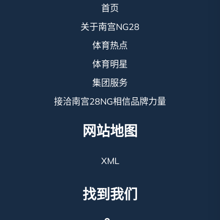
首页
关于南宫NG28
体育热点
体育明星
集团服务
接洽南宫28NG相信品牌力量
网站地图
XML
找到我们