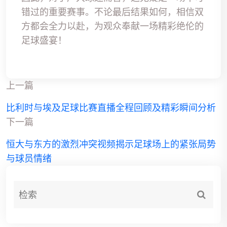
错过的重要赛事。不论最后结果如何，相信双
方都会全力以赴，为观众奉献一场精彩绝伦的
足球盛宴！
上一篇
比利时与埃及足球比赛直播全程回顾及精彩瞬间分析
下一篇
恒大与东方的激烈冲突视频揭示足球场上的紧张局势
与球员情绪