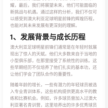
耀，最后，我们将展望未来，他们可能面临的
新挑战与机遇。通过这样的分析，我们不仅可
以感受到澳大利亚足球明星前锋的辉煌历程，
也能对其未来发展有更深刻的理解。
1、发展背景与成长历程
澳大利亚足球明星前锋们通常是在年轻时就展
现出了惊人的天赋。他们大多数来自于当地的
小型俱乐部，在那里接受了系统性的训练。这
些早期经历不仅培养了他们扎实的基本功，还
让他们学会了团队合作的重要性。
随着年龄的增长，一些有潜力的年轻球员被选
入专业青训体系，这些机构提供更高水平的教
练和比赛机会。例如，许多球员曾加入过澳大
利亚著名青训营，这里培养出的许多优秀球员