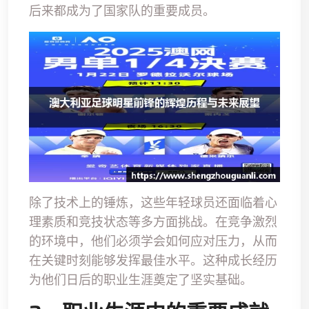
后来都成为了国家队的重要成员。
除了技术上的锤炼，这些年轻球员还面临着心
理素质和竞技状态等多方面挑战。在竞争激烈
的环境中，他们必须学会如何应对压力，从而
在关键时刻能够发挥最佳水平。这种成长经历
为他们日后的职业生涯奠定了坚实基础。