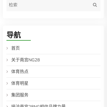
导航
首页
关于南宫NG28
体育热点
体育明星
集团服务
接洽南宫28NG相信品牌力量