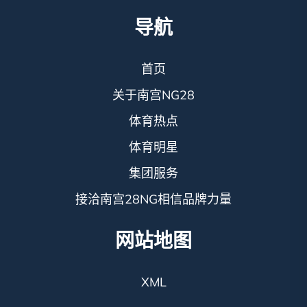
导航
首页
关于南宫NG28
体育热点
体育明星
集团服务
接洽南宫28NG相信品牌力量
网站地图
XML