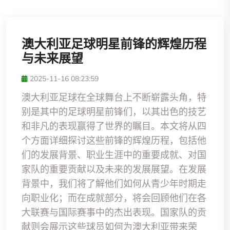
澳大利亚足球明星前锋的辉煌历程
与未来展望
2025-11-16 08:23:59
澳大利亚足球在全球舞台上不断崭露头角，特
别是其中的足球明星前锋们，以其出色的技艺
和非凡的表现赢得了世界的瞩目。本文将从四
个方面详细探讨这些前锋的辉煌历程，包括他
们的发展背景、职业生涯中的重要成就、对国
家队的重要贡献以及未来的发展展望。在发展
背景中，我们将了解他们如何从青少年时期走
向职业化；而在成就部分，将会回顾他们在各
大联赛与国际赛事中的杰出表现。国家队的贡
献则会展示这些球员如何为澳大利亚带来荣