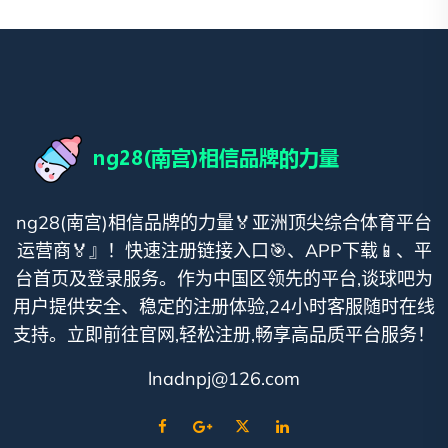
ng28(南宫)相信品牌的力量🏅亚洲顶尖综合体育平台
运营商🏅』！快速注册链接入口🎯、APP下载📱、平
台首页及登录服务。作为中国区领先的平台,谈球吧为
用户提供安全、稳定的注册体验,24小时客服随时在线
支持。立即前往官网,轻松注册,畅享高品质平台服务！
lnadnpj@126.com