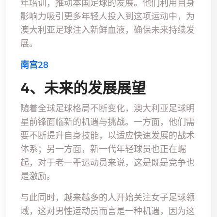
年培训，推动本国足球的发展。他们利用自身
影响力吸引更多年轻人投入到这项运动中，为
澳大利亚足球注入新鲜血液，确保未来持续发
展。
南宫28
4、未来的发展展望
随着全球足球格局不断变化，澳大利亚足球明
星前锋面临新的机遇与挑战。一方面，他们需
要不断提升自身技能，以适应快速发展的战术
体系；另一方面，新一代年轻球员也正在崛
起，对于老一辈运动员来说，这是既是竞争也
是激励。
与此同时，越来越多的人开始关注女子足球领
域，这对男性运动员而言是一种机遇，因为这