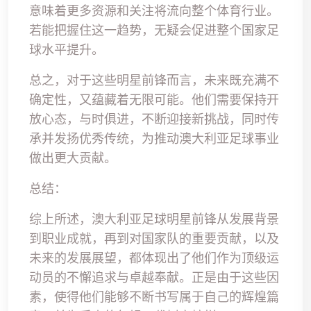
意味着更多资源和关注将流向整个体育行业。
若能把握住这一趋势，无疑会促进整个国家足
球水平提升。
总之，对于这些明星前锋而言，未来既充满不
确定性，又蕴藏着无限可能。他们需要保持开
放心态，与时俱进，不断迎接新挑战，同时传
承并发扬优秀传统，为推动澳大利亚足球事业
做出更大贡献。
总结：
综上所述，澳大利亚足球明星前锋从发展背景
到职业成就，再到对国家队的重要贡献，以及
未来的发展展望，都体现出了他们作为顶级运
动员的不懈追求与卓越奉献。正是由于这些因
素，使得他们能够不断书写属于自己的辉煌篇