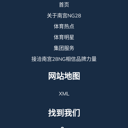
首页
关于南宫NG28
体育热点
体育明星
集团服务
接洽南宫28NG相信品牌力量
网站地图
XML
找到我们