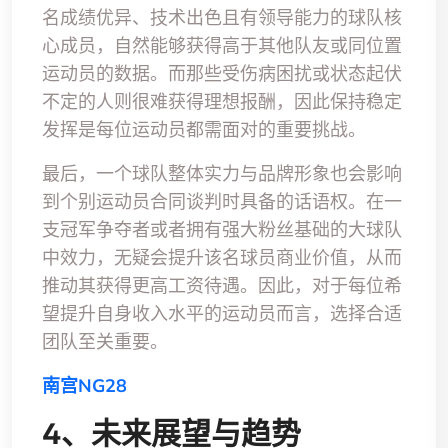
名成绩优异、技术出色且有领导能力的球队核
心成员，自然能够获得高于其他队友或同位置
运动员的数据。而那些受伤病困扰或状态起伏
不定的人则很难获得理想报酬，因此保持稳定
发挥是每位运动员都需面对的重要挑战。
最后，一个球队整体实力与品牌形象也会影响
到个别运动员合同谈判时具备的话语权。在一
支冠军争夺者或者拥有强大粉丝基础的大球队
中效力，无疑会提升该名球员商业价值，从而
推动其获得更高工资待遇。因此，对于每位希
望提升自身收入水平的运动员而言，选择合适
团队至关重要。
南宫NG28
4、未来展望与趋势