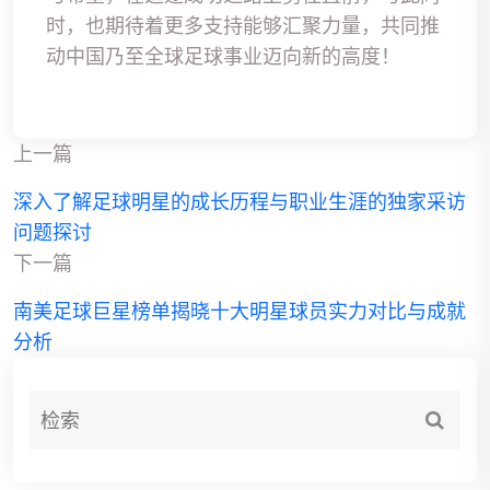
时，也期待着更多支持能够汇聚力量，共同推
动中国乃至全球足球事业迈向新的高度！
上一篇
深入了解足球明星的成长历程与职业生涯的独家采访
问题探讨
下一篇
南美足球巨星榜单揭晓十大明星球员实力对比与成就
分析