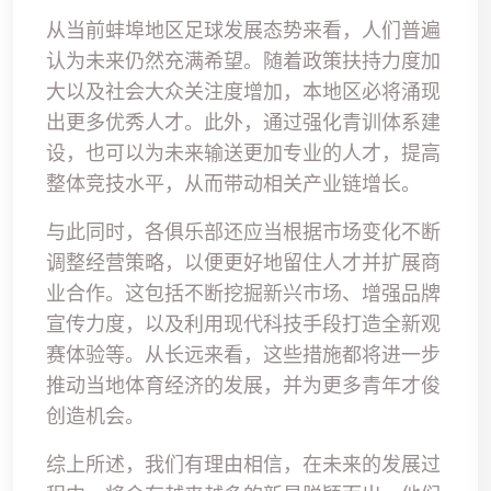
从当前蚌埠地区足球发展态势来看，人们普遍
认为未来仍然充满希望。随着政策扶持力度加
大以及社会大众关注度增加，本地区必将涌现
出更多优秀人才。此外，通过强化青训体系建
设，也可以为未来输送更加专业的人才，提高
整体竞技水平，从而带动相关产业链增长。
与此同时，各俱乐部还应当根据市场变化不断
调整经营策略，以便更好地留住人才并扩展商
业合作。这包括不断挖掘新兴市场、增强品牌
宣传力度，以及利用现代科技手段打造全新观
赛体验等。从长远来看，这些措施都将进一步
推动当地体育经济的发展，并为更多青年才俊
创造机会。
综上所述，我们有理由相信，在未来的发展过