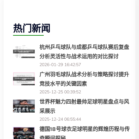
热门新闻
杭州乒乓球队与成都乒乓球队赛后复盘
分析灵活性与战术运用的对比探讨
2026-01-29 16:42:57
广州羽毛球队战术分析与策略探讨提升
竞技水平的关键因素
2025-12-25 00:39:52
世界杯魅力四射最帅足球明星盘点与风
采展示
2025-12-24 06:55:44
德国18号球衣足球明星的辉煌历程与传
奇瞬间探秘