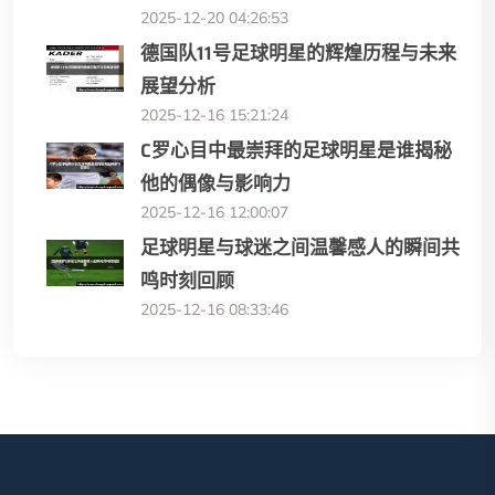
2025-12-20 04:26:53
德国队11号足球明星的辉煌历程与未来
展望分析
2025-12-16 15:21:24
C罗心目中最崇拜的足球明星是谁揭秘
他的偶像与影响力
2025-12-16 12:00:07
足球明星与球迷之间温馨感人的瞬间共
鸣时刻回顾
2025-12-16 08:33:46