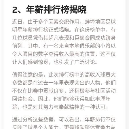
2、年薪排行榜揭晓
近日，由于多个因素交织作用，蚌埠地区足球
明星年薪排行榜正式揭晓。在这份榜单中，有
几位球员凭借其超凡表现和巨额合同成功跻身
前列。其中，有一名来自本地俱乐部的小将以
令人瞩目的数字夺得收入最高的位置，这不仅
让人们感到惊讶，也引发了广泛讨论。
值得注意的是，此次排行榜中的高收入球员大
多数都是在过去一年里表现突出的人物，他们
不仅在比赛中贡献良多，还积极参与社区活动
回馈社会。因此，他们能够获得如此丰厚年
薪，也是对其努力与奉献精神的一种认可。
通过分析这些数据，可以看出，年薪排行不仅
反映了球员个人能力，更是球队整体竞争力与