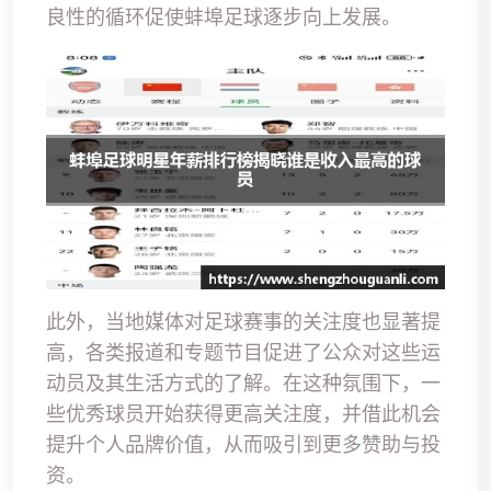
良性的循环促使蚌埠足球逐步向上发展。
此外，当地媒体对足球赛事的关注度也显著提
高，各类报道和专题节目促进了公众对这些运
动员及其生活方式的了解。在这种氛围下，一
些优秀球员开始获得更高关注度，并借此机会
提升个人品牌价值，从而吸引到更多赞助与投
资。