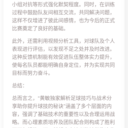
小组对抗等形式强化默契程度。同时，在训练
过程中鼓励队友间相互交流，共同解决问题，
这样不仅增进了彼此间感情，也为今后的正式
比赛奠定了良好的基础。
此外，还需利用视频分析工具，对球队及个人
表现进行评估，以发现不足之处并及时改进。
这种反馈机制能有效促进队伍整体实力提升，
使每名队员都能明确自身定位，并为实现共同
目标而努力奋斗。
总结：
总而言之，“黄敏独家解析足球技巧与战术分
享助你提升球技的秘诀”涵盖了多个层面的内
容，强调了基础技术的重要性以及合理运用战
略。而心理素质培养及团队配合则构成了胜利