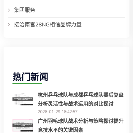
集团服务
接洽南宫28NG相信品牌力量
热门新闻
杭州乒乓球队与成都乒乓球队赛后复盘
分析灵活性与战术运用的对比探讨
2026-01-29 16:42:57
广州羽毛球队战术分析与策略探讨提升
竞技水平的关键因素