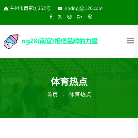
兰州市商密坊352号
lnadnpj@126.com
体育热点
首页
体育热点