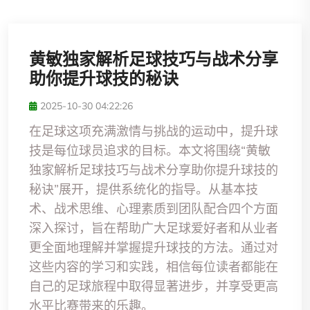
黄敏独家解析足球技巧与战术分享
助你提升球技的秘诀
2025-10-30 04:22:26
在足球这项充满激情与挑战的运动中，提升球
技是每位球员追求的目标。本文将围绕“黄敏
独家解析足球技巧与战术分享助你提升球技的
秘诀”展开，提供系统化的指导。从基本技
术、战术思维、心理素质到团队配合四个方面
深入探讨，旨在帮助广大足球爱好者和从业者
更全面地理解并掌握提升球技的方法。通过对
这些内容的学习和实践，相信每位读者都能在
自己的足球旅程中取得显著进步，并享受更高
水平比赛带来的乐趣。