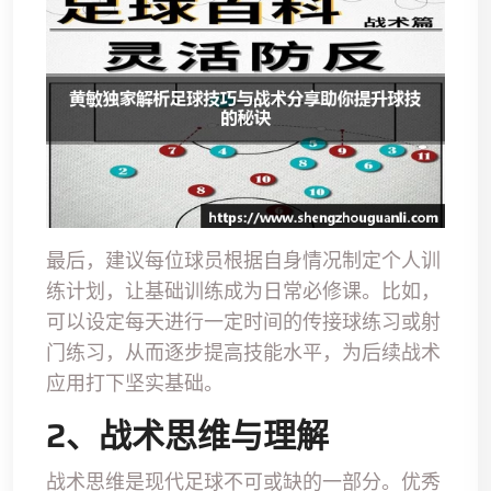
最后，建议每位球员根据自身情况制定个人训
练计划，让基础训练成为日常必修课。比如，
可以设定每天进行一定时间的传接球练习或射
门练习，从而逐步提高技能水平，为后续战术
应用打下坚实基础。
2、战术思维与理解
战术思维是现代足球不可或缺的一部分。优秀