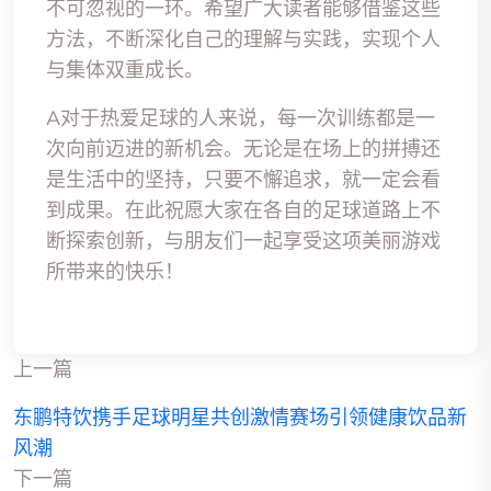
不可忽视的一环。希望广大读者能够借鉴这些
方法，不断深化自己的理解与实践，实现个人
与集体双重成长。
A对于热爱足球的人来说，每一次训练都是一
次向前迈进的新机会。无论是在场上的拼搏还
是生活中的坚持，只要不懈追求，就一定会看
到成果。在此祝愿大家在各自的足球道路上不
断探索创新，与朋友们一起享受这项美丽游戏
所带来的快乐！
上一篇
东鹏特饮携手足球明星共创激情赛场引领健康饮品新
风潮
下一篇