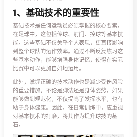
1、基础技术的重要性
基础技术是任何运动员必须掌握的核心要素。
在足球中，这包括传球、射门、控球等基本技
能。这些基础不仅关乎个人表现，更直接影响
到整个球队的运作效率。通过不断反复练习这
些基本动作，能够增强身体记忆，使得在实际
比赛中可以更加自如地运用。
此外，掌握正确的技术动作也是减少受伤风险
的重要措施。不论是脚法还是身体姿势，如果
能够做到规范化，不仅提高了发挥水平，也有
助于身体健康。因此，在日常训练中，应重视
对基本技术的打磨，将其作为提升球技的基
石。