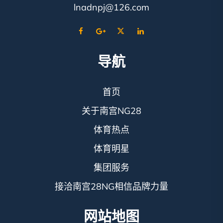
lnadnpj@126.com
导航
首页
关于南宫NG28
体育热点
体育明星
集团服务
接洽南宫28NG相信品牌力量
网站地图