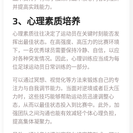
并提高实践能力。
3、心理素质培养
心理素质往往决定了运动员在关键时刻能否发
挥出最佳状态。在高强度、高压力的比赛环境
下，一名优秀球员需要保持冷静、自信，以应
对各种突发情况。因此，心理训练应当成为每
位足球运动员日常训练的一部分。
可以通过冥想、视觉化等方法来锻炼自己的专
注力与自我调节能力。当面对逆境或者巨大压
力时，这些技巧能够帮助运动员迅速调整心
态，从而以最佳状态投入到比赛中。此外，加
强团队之间沟通也能有效减轻个体心理负担，
提高集体凝聚力。