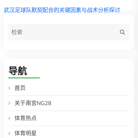
武汉足球队默契配合的关键因素与战术分析探讨
导航
首页
关于南宫NG28
体育热点
体育明星