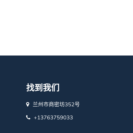
找到我们
兰州市商密坊352号
+13763759033