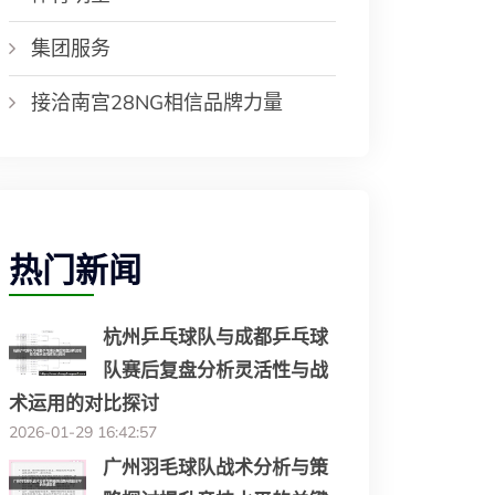
集团服务
接洽南宫28NG相信品牌力量
热门新闻
杭州乒乓球队与成都乒乓球
队赛后复盘分析灵活性与战
术运用的对比探讨
2026-01-29 16:42:57
广州羽毛球队战术分析与策