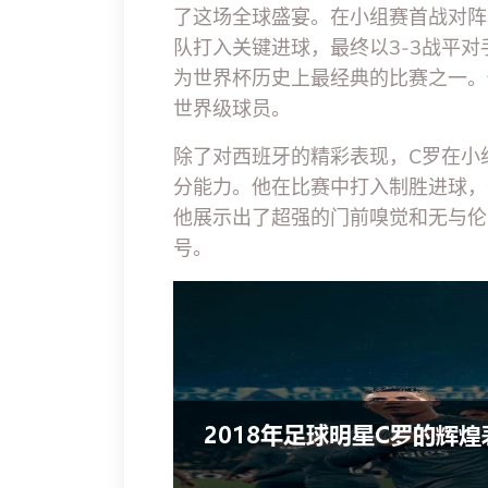
了这场全球盛宴。在小组赛首战对阵
队打入关键进球，最终以3-3战平
为世界杯历史上最经典的比赛之一。
世界级球员。
除了对西班牙的精彩表现，C罗在小
分能力。他在比赛中打入制胜进球，
他展示出了超强的门前嗅觉和无与伦
号。