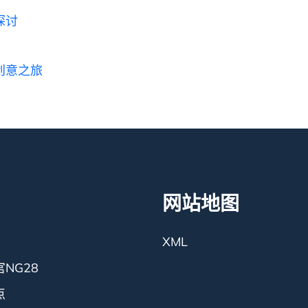
探讨
创意之旅
网站地图
XML
NG28
点