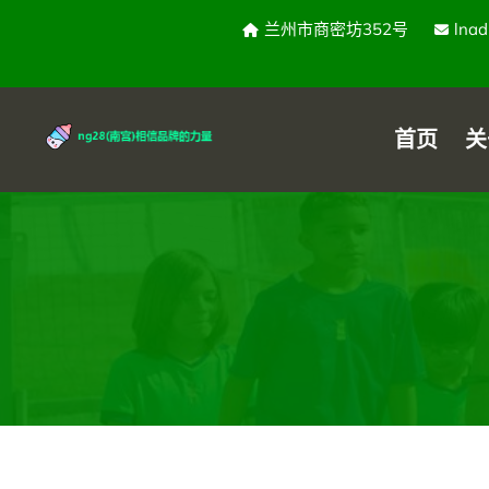
兰州市商密坊352号
lna
首页
关