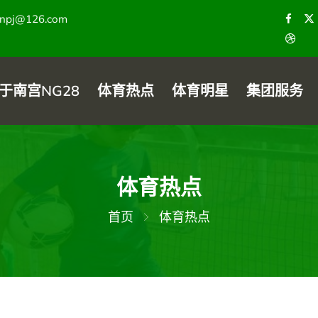
dnpj@126.com
于南宫NG28
体育热点
体育明星
集团服务
体育热点
首页
体育热点