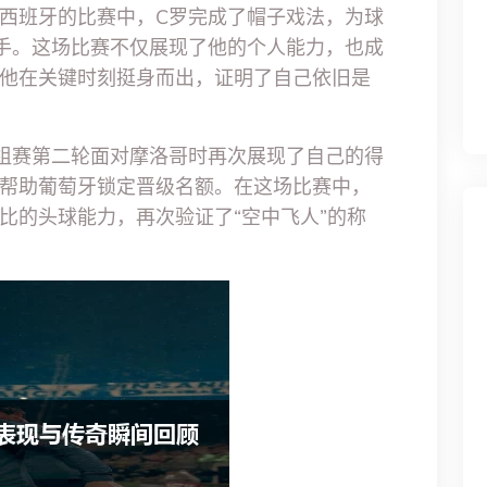
西班牙的比赛中，C罗完成了帽子戏法，为球
对手。这场比赛不仅展现了他的个人能力，也成
他在关键时刻挺身而出，证明了自己依旧是
组赛第二轮面对摩洛哥时再次展现了自己的得
帮助葡萄牙锁定晋级名额。在这场比赛中，
比的头球能力，再次验证了“空中飞人”的称