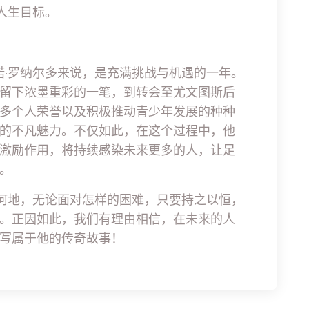
人生目标。
诺·罗纳尔多来说，是充满挑战与机遇的一年。
留下浓墨重彩的一笔，到转会至尤文图斯后
多个人荣誉以及积极推动青少年发展的种种
的不凡魅力。不仅如此，在这个过程中，他
激励作用，将持续感染未来更多的人，让足
。
何地，无论面对怎样的困难，只要持之以恒，
。正因如此，我们有理由相信，在未来的人
写属于他的传奇故事！