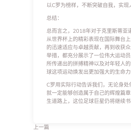
以C罗为榜样，不断突破自我，实现
总结：
总而言之，2018年对于克里斯蒂亚
从世界杯上的精彩表现在国际舞台上
的迅速适应与卓越贡献，再到收获众
举措，都充分展示了一位伟大运动员
所传递出的拼搏精神以及对年轻人的
球这项运动焕发出更加强大的生命力
C罗用实际行动告诉我们，无论身处
就一定能够创造属于自己的辉煌篇章
生道路上，这位足球巨星仍将继续书
上一篇