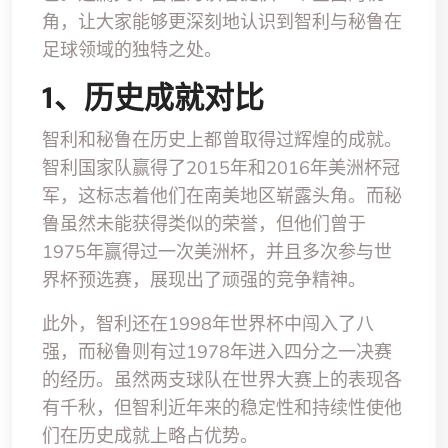
角，让大家能够更深刻地认识到智利与秘鲁在
足球领域的独特之处。
1、历史成就对比
智利和秘鲁在历史上都曾取得过辉煌的成就。
智利国家队赢得了2015年和2016年美洲杯冠
军，这标志着他们在南美地区崭露头角。而秘
鲁虽然未能获得类似的荣誉，但他们曾于
1975年赢得过一次美洲杯，并且多次参与世
界杯预选赛，展现出了顽强的竞争精神。
此外，智利还在1998年世界杯中闯入了八
强，而秘鲁则有过1978年进入四分之一决赛
的经历。虽然两支球队在世界大赛上的表现各
有千秋，但智利近年来的稳定性和持续性使他
们在历史成就上略占优势。