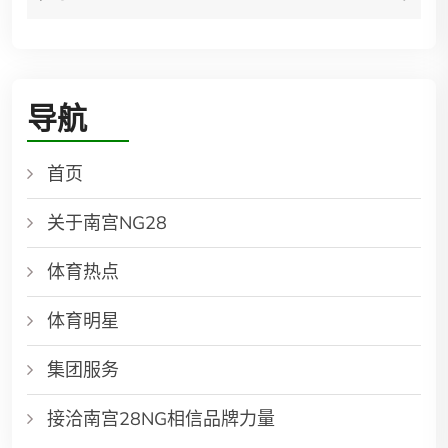
导航
首页
关于南宫NG28
体育热点
体育明星
集团服务
接洽南宫28NG相信品牌力量