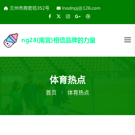
兰州市商密坊352号
lnadnpj@126.com
体育热点
首页
体育热点