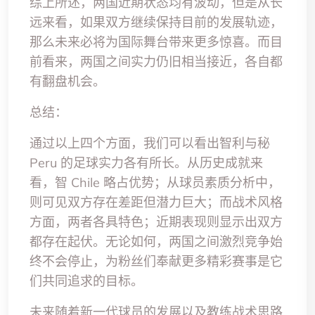
综上所述，两国近期状态均有波动，但是从长
远来看，如果双方继续保持目前的发展轨迹，
那么未来必将为国际舞台带来更多惊喜。而目
前看来，两国之间实力仍旧相当接近，各自都
有翻盘机会。
总结：
通过以上四个方面，我们可以看出智利与秘
Peru 的足球实力各有所长。从历史成就来
看，智 Chile 略占优势；从球员素质分析中，
则可见双方存在差距但潜力巨大；而战术风格
方面，两者各具特色；近期表现则显示出双方
都存在起伏。无论如何，两国之间激烈竞争始
终不会停止，为粉丝们奉献更多精彩赛事是它
们共同追求的目标。
未来随着新一代球员的发展以及教练战术思路