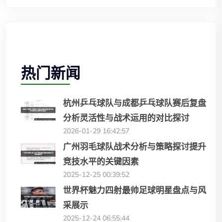
热门新闻
杭州乒乓球队与成都乒乓球队赛后复盘
分析灵活性与战术运用的对比探讨
2026-01-29 16:42:57
广州羽毛球队战术分析与策略探讨提升
竞技水平的关键因素
2025-12-25 00:39:52
世界杯魅力四射最帅足球明星盘点与风
采展示
2025-12-24 06:55:44