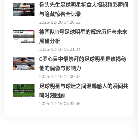
骨头先生足球明星拆盒大揭秘精彩瞬间
与隐藏惊喜全记录
2025-12-20 04:26:53
德国队11号足球明星的辉煌历程与未来
展望分析
2025-12-16 15:21:24
C罗心目中最崇拜的足球明星是谁揭秘
他的偶像与影响力
2025-12-16 12:00:07
足球明星与球迷之间温馨感人的瞬间共
鸣时刻回顾
2025-12-16 08:33:46