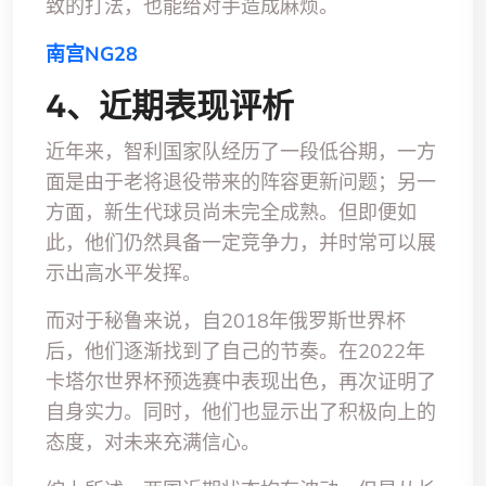
致的打法，也能给对手造成麻烦。
南宫NG28
4、近期表现评析
近年来，智利国家队经历了一段低谷期，一方
面是由于老将退役带来的阵容更新问题；另一
方面，新生代球员尚未完全成熟。但即便如
此，他们仍然具备一定竞争力，并时常可以展
示出高水平发挥。
而对于秘鲁来说，自2018年俄罗斯世界杯
后，他们逐渐找到了自己的节奏。在2022年
卡塔尔世界杯预选赛中表现出色，再次证明了
自身实力。同时，他们也显示出了积极向上的
态度，对未来充满信心。