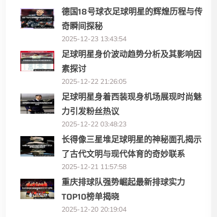
德国18号球衣足球明星的辉煌历程与传
奇瞬间探秘
2025-12-23 13:43:54
足球明星身价波动趋势分析及其影响因
素探讨
2025-12-22 21:26:05
足球明星身着西装现身机场展现时尚魅
力引发粉丝热议
2025-12-22 03:48:23
长得像三星堆足球明星的神秘面孔揭示
了古代文明与现代体育的奇妙联系
2025-12-21 11:57:58
重庆排球队强势崛起最新排球实力
TOP10榜单揭晓
2025-12-20 20:19:04