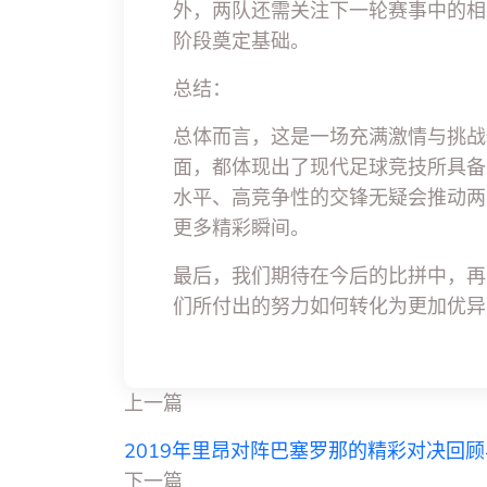
外，两队还需关注下一轮赛事中的相
阶段奠定基础。
总结：
总体而言，这是一场充满激情与挑战
面，都体现出了现代足球竞技所具备
水平、高竞争性的交锋无疑会推动两
更多精彩瞬间。
最后，我们期待在今后的比拼中，再
们所付出的努力如何转化为更加优异
上一篇
2019年里昂对阵巴塞罗那的精彩对决回
下一篇