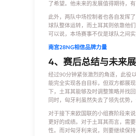
了希望。他未来的发展值得期待，有
此外，两队中场控制者也各自发挥了
球队整体运转，而土耳其则依靠他们
可以说，本场赛事不仅是球队之间实
南宫28NG相信品牌力量
4、赛后总结与未来
经过90分钟紧张激烈的角逐，此役以
能完全实现各自目标，但双方都展现
下，土耳其能够及时调整策略并找回
同时，匈牙利虽然失去了领先优势，
对于接下来欧国联的小组赛阶段来说
更好的成绩。对于土耳其而言，需要
性。而对匈牙利来说，则要继续保持