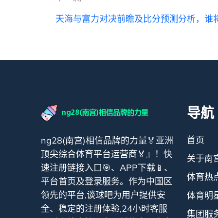
天海与富力对决前瞻及比分预测分析，谁
导航
首页
ng28(南宫)相信品牌的力量🏅亚洲
顶尖综合体育平台运营商🏅』！快
关于南宫
速注册链接入口🎯、APP下载📱、
体育热
平台首页及登录服务。作为中国区
领先的平台,谈球吧为用户提供安
体育明
全、稳定的注册体验,24小时客服
集团服