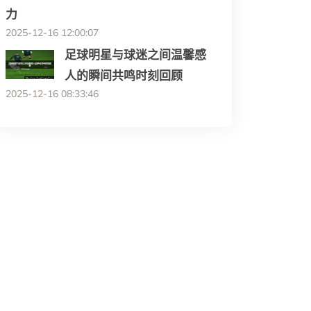
力
2025-12-16 12:00:07
足球明星与球迷之间温馨感
人的瞬间共鸣时刻回顾
2025-12-16 08:33:46