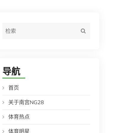
导航
首页
关于南宫NG28
体育热点
体育明星