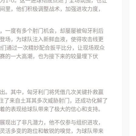
为1-0。这一进球彻底点燃了全场氛围，也让
间里，他们积极调整战术，加强进攻力度，
，一度有多个射门机会，却屡屡被匈牙利后
登场，为球队注入新鲜血液，使得攻击线更
他们通过一次精妙配合扳平比分，让现场观众
赛的一大高潮，也为接下来的较量埋下伏
出。其中，匈牙利门将凭借几次关键扑救赢
挡住了来自土耳其多次威胁射门，还成功化解了
着的表现给球队带来了极大的信心和支持。
展现出了非凡潜力，他不仅参与组织进攻，
灵活多变的跑位和敏锐的嗅觉，为球队带来