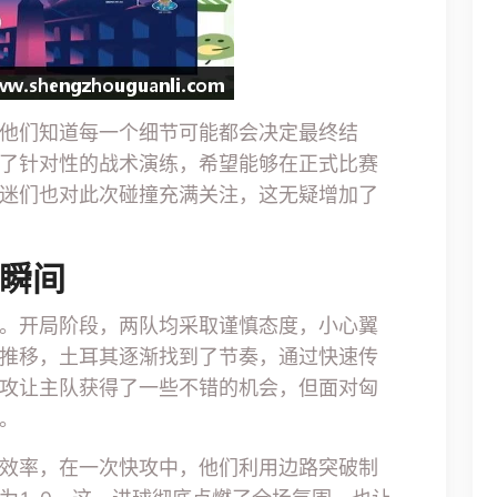
他们知道每一个细节可能都会决定最终结
了针对性的战术演练，希望能够在正式比赛
迷们也对此次碰撞充满关注，这无疑增加了
彩瞬间
。开局阶段，两队均采取谨慎态度，小心翼
推移，土耳其逐渐找到了节奏，通过快速传
攻让主队获得了一些不错的机会，但面对匈
。
效率，在一次快攻中，他们利用边路突破制