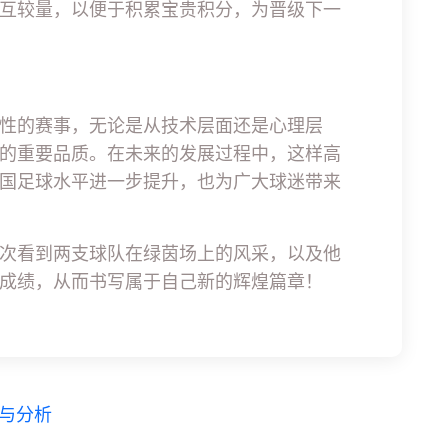
互较量，以便于积累宝贵积分，为晋级下一
性的赛事，无论是从技术层面还是心理层
的重要品质。在未来的发展过程中，这样高
国足球水平进一步提升，也为广大球迷带来
次看到两支球队在绿茵场上的风采，以及他
成绩，从而书写属于自己新的辉煌篇章！
顾与分析