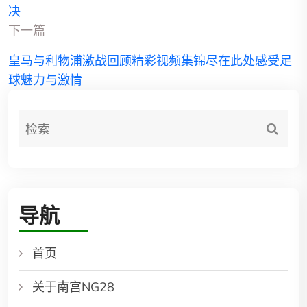
决
下一篇
皇马与利物浦激战回顾精彩视频集锦尽在此处感受足
球魅力与激情
导航
首页
关于南宫NG28