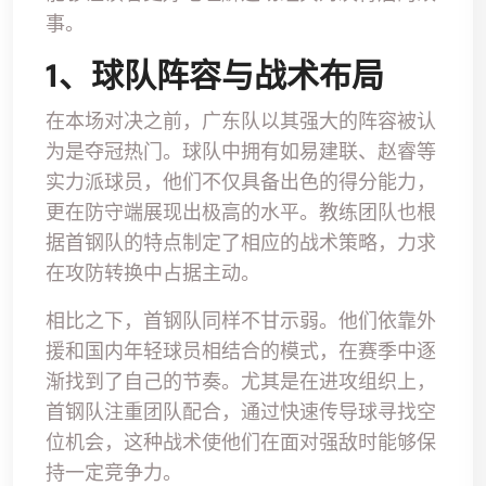
事。
1、球队阵容与战术布局
在本场对决之前，广东队以其强大的阵容被认
为是夺冠热门。球队中拥有如易建联、赵睿等
实力派球员，他们不仅具备出色的得分能力，
更在防守端展现出极高的水平。教练团队也根
据首钢队的特点制定了相应的战术策略，力求
在攻防转换中占据主动。
相比之下，首钢队同样不甘示弱。他们依靠外
援和国内年轻球员相结合的模式，在赛季中逐
渐找到了自己的节奏。尤其是在进攻组织上，
首钢队注重团队配合，通过快速传导球寻找空
位机会，这种战术使他们在面对强敌时能够保
持一定竞争力。