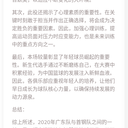
其次，此役还揭示了心理素质的重要性。在关
键时刻敢于担当并作出正确选择，将会成为决
定胜负的重要因素。因此，加强心理训练，提
高运动员面对压力时应变能力，也是未来训练
中的重点方向之一。
最后，本场较量彰显了年轻球员崛起的重要
性。新生代选手通过不断磨练自己，在大赛中
积累经验，为中国篮球的发展注入新鲜血液。
因此，各俱乐部应重视年轻人的培养，让他们
早日成长为球队核心力量，以确保持续发展的
动力源泉。
总结：
综上所述，2020年广东队与首钢队之间的一