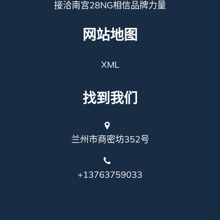
接洽南宫28NG相信品牌力量
网站地图
XML
找到我们
兰州市商密坊352号
+13763759033