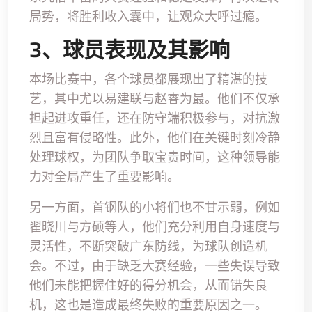
局势，将胜利收入囊中，让观众大呼过瘾。
3、球员表现及其影响
本场比赛中，各个球员都展现出了精湛的技
艺，其中尤以易建联与赵睿为最。他们不仅承
担起进攻重任，还在防守端积极参与，对抗激
烈且富有侵略性。此外，他们在关键时刻冷静
处理球权，为团队争取宝贵时间，这种领导能
力对全局产生了重要影响。
另一方面，首钢队的小将们也不甘示弱，例如
翟晓川与方硕等人，他们充分利用自身速度与
灵活性，不断突破广东防线，为球队创造机
会。不过，由于缺乏大赛经验，一些失误导致
他们未能把握住好的得分机会，从而错失良
机，这也是造成最终失败的重要原因之一。