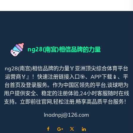
ng28(南宫)相信品牌的力量🏅亚洲顶尖综合体育平台
运营商🏅』！快速注册链接入口🎯、APP下载📱、平
台首页及登录服务。作为中国区领先的平台,谈球吧为
用户提供安全、稳定的注册体验,24小时客服随时在线
支持。立即前往官网,轻松注册,畅享高品质平台服务！
lnadnpj@126.com