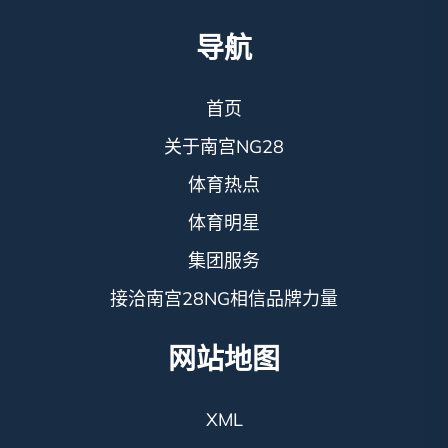
导航
首页
关于南宫NG28
体育热点
体育明星
集团服务
接洽南宫28NG相信品牌力量
网站地图
XML