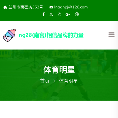
兰州市商密坊352号
lnadnpj@126.com
体育明星
首页
体育明星