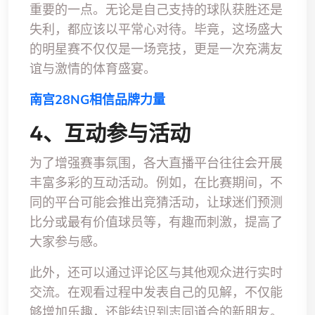
重要的一点。无论是自己支持的球队获胜还是
失利，都应该以平常心对待。毕竟，这场盛大
的明星赛不仅仅是一场竞技，更是一次充满友
谊与激情的体育盛宴。
南宫28NG相信品牌力量
4、互动参与活动
为了增强赛事氛围，各大直播平台往往会开展
丰富多彩的互动活动。例如，在比赛期间，不
同的平台可能会推出竞猜活动，让球迷们预测
比分或最有价值球员等，有趣而刺激，提高了
大家参与感。
此外，还可以通过评论区与其他观众进行实时
交流。在观看过程中发表自己的见解，不仅能
够增加乐趣，还能结识到志同道合的新朋友。