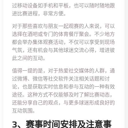
过移动设备如手机和平板，也可以随时随地跟
进比赛进程，非常方便。
对于那些喜欢与朋友一起观赛的人来说，可以
选择在酒吧或专门的体育餐厅聚会。不少地方
都会举办集体观赛活动，不仅可以享受到现场
气氛，还有机会与其他球迷交流心得，增进彼
此之间的互动。
值得一提的是，对于热爱社交媒体的人群，通
过微博、微信等社交软件关注相关话题和讨
论，也是获取实时信息和参与互动的一种有效
途径。这种方式不仅能够及时了解比赛动态，
还能分享自己的观点，与更多球迷形成良好的
互动氛围。
3、赛事时间安排及注意事