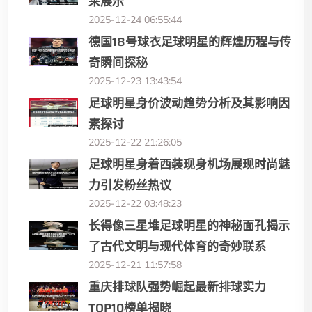
采展示
2025-12-24 06:55:44
德国18号球衣足球明星的辉煌历程与传
奇瞬间探秘
2025-12-23 13:43:54
足球明星身价波动趋势分析及其影响因
素探讨
2025-12-22 21:26:05
足球明星身着西装现身机场展现时尚魅
力引发粉丝热议
2025-12-22 03:48:23
长得像三星堆足球明星的神秘面孔揭示
了古代文明与现代体育的奇妙联系
2025-12-21 11:57:58
重庆排球队强势崛起最新排球实力
TOP10榜单揭晓