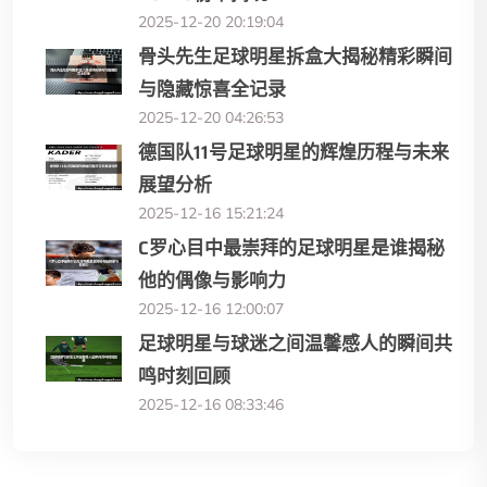
2025-12-20 20:19:04
骨头先生足球明星拆盒大揭秘精彩瞬间
与隐藏惊喜全记录
2025-12-20 04:26:53
德国队11号足球明星的辉煌历程与未来
展望分析
2025-12-16 15:21:24
C罗心目中最崇拜的足球明星是谁揭秘
他的偶像与影响力
2025-12-16 12:00:07
足球明星与球迷之间温馨感人的瞬间共
鸣时刻回顾
2025-12-16 08:33:46