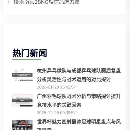
接洽南宫28NG相信品牌力量
热门新闻
杭州乒乓球队与成都乒乓球队赛后复盘
分析灵活性与战术运用的对比探讨
2026-01-29 16:42:57
广州羽毛球队战术分析与策略探讨提升
竞技水平的关键因素
2025-12-25 00:39:52
世界杯魅力四射最帅足球明星盘点与风