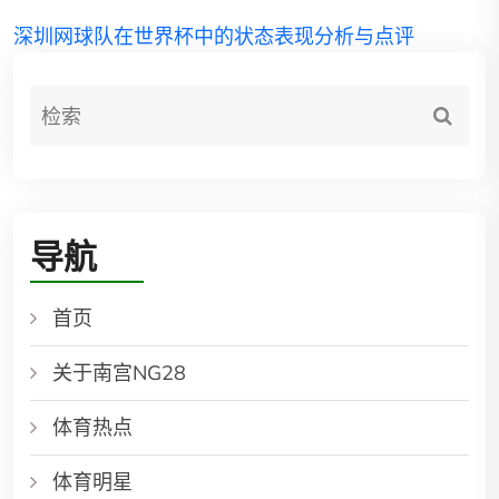
深圳网球队在世界杯中的状态表现分析与点评
导航
首页
关于南宫NG28
体育热点
体育明星