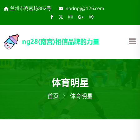
兰州市商密坊352号
lnadnpj@126.com
体育明星
首页
体育明星