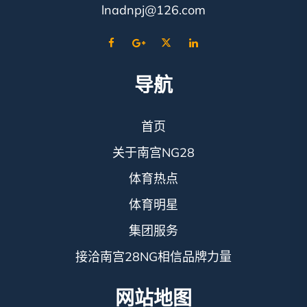
lnadnpj@126.com
导航
首页
关于南宫NG28
体育热点
体育明星
集团服务
接洽南宫28NG相信品牌力量
网站地图