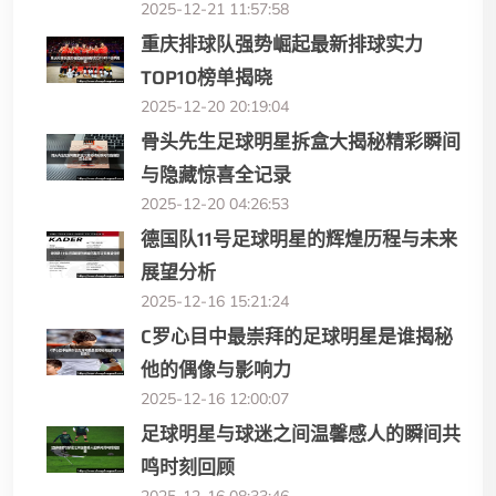
2025-12-21 11:57:58
重庆排球队强势崛起最新排球实力
TOP10榜单揭晓
2025-12-20 20:19:04
骨头先生足球明星拆盒大揭秘精彩瞬间
与隐藏惊喜全记录
2025-12-20 04:26:53
德国队11号足球明星的辉煌历程与未来
展望分析
2025-12-16 15:21:24
C罗心目中最崇拜的足球明星是谁揭秘
他的偶像与影响力
2025-12-16 12:00:07
足球明星与球迷之间温馨感人的瞬间共
鸣时刻回顾