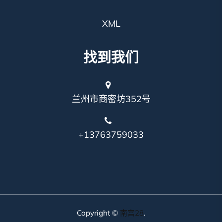
XML
找到我们
兰州市商密坊352号
+13763759033
Copyright ©
南宫28
.