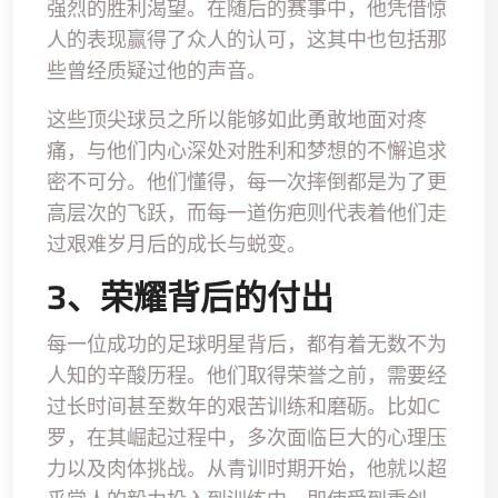
强烈的胜利渴望。在随后的赛事中，他凭借惊
人的表现赢得了众人的认可，这其中也包括那
些曾经质疑过他的声音。
这些顶尖球员之所以能够如此勇敢地面对疼
痛，与他们内心深处对胜利和梦想的不懈追求
密不可分。他们懂得，每一次摔倒都是为了更
高层次的飞跃，而每一道伤疤则代表着他们走
过艰难岁月后的成长与蜕变。
3、荣耀背后的付出
每一位成功的足球明星背后，都有着无数不为
人知的辛酸历程。他们取得荣誉之前，需要经
过长时间甚至数年的艰苦训练和磨砺。比如C
罗，在其崛起过程中，多次面临巨大的心理压
力以及肉体挑战。从青训时期开始，他就以超