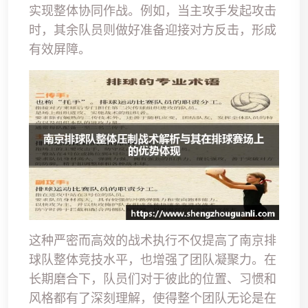
实现整体协同作战。例如，当主攻手发起攻击
时，其余队员则做好准备迎接对方反击，形成
有效屏障。
这种严密而高效的战术执行不仅提高了南京排
球队整体竞技水平，也增强了团队凝聚力。在
长期磨合下，队员们对于彼此的位置、习惯和
风格都有了深刻理解，使得整个团队无论是在