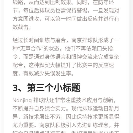
线路，从而达到压制效果。同时，在防守环
节，每位后排球员也需保持警惕，一旦发现对
方意图进攻，可以第一时间做出反应并进行有
效截击。
经过长时间训练与磨合，南京排球队形成了一
种“无声合作”的状态。他们不再依赖口头指
令，而是通过身体语言和眼神交流来完成复杂
配合，这种默契大幅提升了比赛中的反应速
度，有效减少失误发生率。
3、第三个小标题
Nanjing 排球队还非常注重技术应用与创新，
不断提升自身综合实力。现代排球运动日新月
异，新技术层出不穷，因此保持技术更新显得
尤为重要。南京队积极引入先进训练理念，并