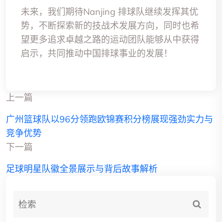
未来，我们期待Nanjing 排球队继续发挥其优
势，不断探索新的技战术发展方向，同时也希
望更多追求卓越之路的运动团队能够从中获得
启示，共同推动中国排球事业的发展！
上一篇
广州篮球队以96分领跑欧锦赛积分榜展现强劲实力与
竞争优势
下一篇
足球明星队徽全景展示与背后故事解析