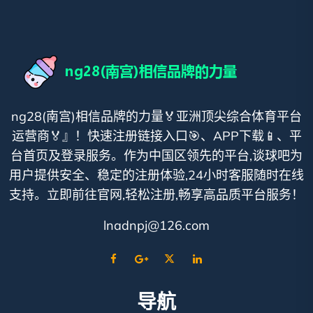
ng28(南宫)相信品牌的力量🏅亚洲顶尖综合体育平台
运营商🏅』！快速注册链接入口🎯、APP下载📱、平
台首页及登录服务。作为中国区领先的平台,谈球吧为
用户提供安全、稳定的注册体验,24小时客服随时在线
支持。立即前往官网,轻松注册,畅享高品质平台服务！
lnadnpj@126.com
导航