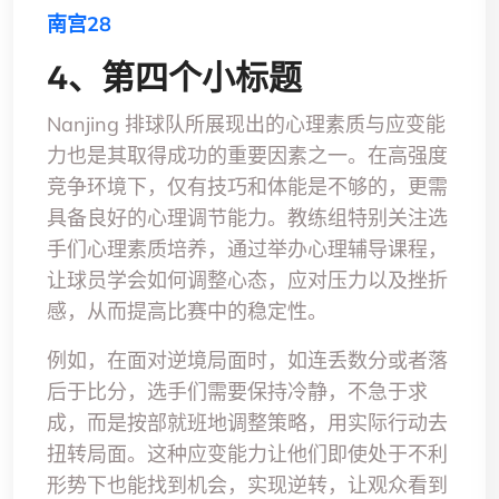
南宫28
4、第四个小标题
Nanjing 排球队所展现出的心理素质与应变能
力也是其取得成功的重要因素之一。在高强度
竞争环境下，仅有技巧和体能是不够的，更需
具备良好的心理调节能力。教练组特别关注选
手们心理素质培养，通过举办心理辅导课程，
让球员学会如何调整心态，应对压力以及挫折
感，从而提高比赛中的稳定性。
例如，在面对逆境局面时，如连丢数分或者落
后于比分，选手们需要保持冷静，不急于求
成，而是按部就班地调整策略，用实际行动去
扭转局面。这种应变能力让他们即使处于不利
形势下也能找到机会，实现逆转，让观众看到