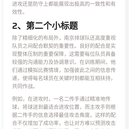
进攻还是防守上都能展现出极高的一致性和有
效性。
2、第二个小标题
除了精细化的布局外，南京排球队还高度重视
队员之间配合默契的重要性。良好的配合是实
现整体压制的重要保障，这需要每位队员具备
较强的沟通能力及协调意识。在训练期间，他
们通过模拟比赛情境，加强彼此之间的信息传
递，使得每名球员在关键时刻都能互相扶持，
共同作战。
例如，在进攻时，一名二传手通过精准地传
球，将球送到最适合进攻位置，而主攻手则根
据二传手的信息选择最佳攻击角度。这样的配
合不仅增加了成功率，也让对方难以预测攻击