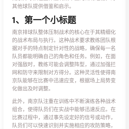
其他球队提供借鉴和启示。
1、第一个小标题
南京排球队整体压制战术的核心在于其精细化
的战术布局与执行。这种战术要求教练团队根
据对手的特点制定针对性的战略，确保每一名
队员都能明确自己的角色和任务。例如，在面
对强敌时，教练可能会调整阵型，通过加强拦
网和防守来限制对方得分。这种灵活性使得南
京队能够在比赛中迅速应变，根据场上局势变
化做出及时调整。
此外，南京队注重在训练中不断演练各种战术
组合，使得队员们在实战中能够迅速反应。在
比赛过程中，通过事先设定好的信号或动作，
队员们可以快速识别并实施相应的攻防策略，