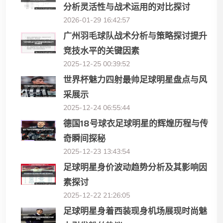
分析灵活性与战术运用的对比探讨
2026-01-29 16:42:57
广州羽毛球队战术分析与策略探讨提升
竞技水平的关键因素
2025-12-25 00:39:52
世界杯魅力四射最帅足球明星盘点与风
采展示
2025-12-24 06:55:44
德国18号球衣足球明星的辉煌历程与传
奇瞬间探秘
2025-12-23 13:43:54
足球明星身价波动趋势分析及其影响因
素探讨
2025-12-22 21:26:05
足球明星身着西装现身机场展现时尚魅