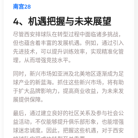
南宫28
4、机遇把握与未来展望
尽管西安排球队在转型过程中面临诸多挑战，
但也蕴含着丰富的发展机遇。例如，通过引入
先进技术，可以提升训练效率，实现精准化管
理，从而增强竞技水平。
同时，新兴市场如亚洲及北美地区逐渐成为足
球产业的新蓝海。抓住这些新兴市场，将有助
于扩大品牌影响力，提高商业收益，为未来发
展提供保障。
最后，通过建立良好的社区关系及参与社会公
益活动，不仅能够提升俱乐部形象，也能增强
球迷忠诚度。因此，把握这些机遇，对于西安