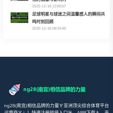
2025-12-16 12:00:07
足球明星与球迷之间温馨感人的瞬间共
鸣时刻回顾
2025-12-16 08:33:46
ng28(南宫)相信品牌的力量🏅亚洲顶尖综合体育平台
运营商🏅』！快速注册链接入口🎯、APP下载📱、平