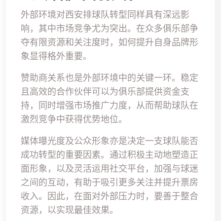
外部环境对西安排球队转型同样具有深远影
响，其中市场竞争尤为突出。在众多俱乐部争
夺有限资源和关注度时，如何提升自身品牌形
象显得格外重要。
赞助商关系也是外部环境中的关键一环。稳定
且高效的合作伙伴可以为俱乐部提供资金支
持，同时增强市场推广力度，从而帮助球队在
激烈竞争中获得优势地位。
媒体曝光度及公众形象亦是决定一支球队能否
成功转型的重要因素。通过积极主动地塑造正
面形象，以及灵活运用社交平台，加强与球迷
之间的互动，有助于吸引更多关注并提升票房
收入。因此，在面对外部压力时，要善于整合
资源，以实现最佳效果。