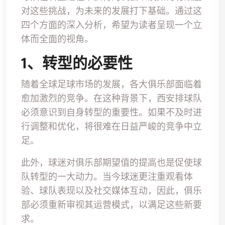
对这些挑战，为未来的发展打下基础。通过这
四个方面的深入分析，希望为读者呈现一个立
体而全面的视角。
1、转型的必要性
随着全球足球市场的发展，各大俱乐部面临着
愈加激烈的竞争。在这种背景下，西安排球队
必须意识到自身转型的重要性。如果不及时进
行调整和优化，将很难在日益严峻的竞争中立
足。
此外，球迷对俱乐部期望值的提高也是促使球
队转型的一大动力。当今球迷更注重观看体
验、球队表现以及社交媒体互动，因此，俱乐
部必须重新审视其运营模式，以满足这些新要
求。