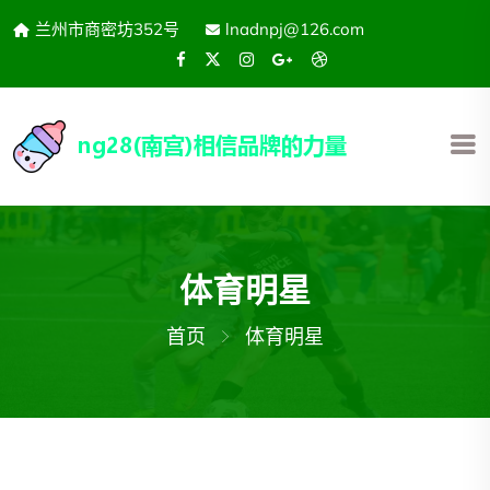
兰州市商密坊352号
lnadnpj@126.com
体育明星
首页
体育明星