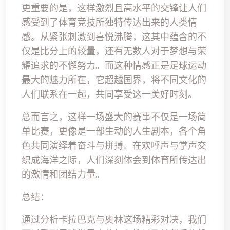
更重要的是，这样激烈且高水平的交锋让人们
感受到了体育竞技所独特传达出来的人类情
感。从紧张刺激到喜悦沸腾，这其中蕴含的不
仅是比分上的较量，还有无数人对于梦想与荣
耀追求的不懈努力。而这种情感正是足球运动
最大的魅力所在，它超越国界，将不同文化的
人们联系在一起，共同享受这一美好时刻。
总而言之，这样一场盛大的赛事不仅是一场简
单比赛，更像是一部生动的人生剧本，各个角
色共同演绎着奋斗与拼搏。在欢呼声与掌声交
织成海洋之际，人们深刻体会到体育所传达出
的激情和团结力量。
总结：
通过分析卡拉巴克与奥林这场精彩对决，我们