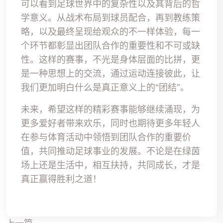
可以看到足球世界中的复杂性以及其背后的哲
学意义。从战术布局到球员配合，再到教练策
略，以及最终呈现给观众的不一样体验，每一
个环节都彰显出团队合作的重要性和不可或缺
性。这样的赛事，不光是身体层面的比拼，更
是一种思想上的交流，通过运动连接彼此，让
我们更加明白什么是真正意义上的“团结”。
未来，希望这样的精彩赛事能够继续涌现，为
更多爱好者带来欢乐，同时也期待更多年轻人
在参与体育活动中领悟到团队合作的重要价
值，共同推动足球事业的发展。不论是在绿茵
场上还是生活中，相互扶持，共同成长，才是
真正赢得胜利之道！