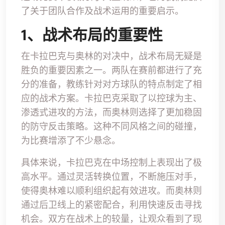
了关于团队合作及战术运用的重要启示。
1、战术布局的重要性
在卡拉巴克与奥林的对决中，战术布局无疑是
胜负的重要因素之一。两队在赛前都进行了充
分的准备，教练针对对方球队的特点制定了相
应的战术方案。卡拉巴克采取了以控球为主、
渗透式进攻的方法，而奥林则选择了更加稳固
的防守反击策略。这种不同风格之间的碰撞，
为比赛增添了不少悬念。
具体来说，卡拉巴克在中场控制上表现出了极
高水平。通过灵活转换位置，不断施压对手，
使得奥林难以顺利组织起有效进攻。而奥林则
通过后卫线上的紧密配合，利用快速反击寻找
机会。双方在战术上的较量，让观众看到了现