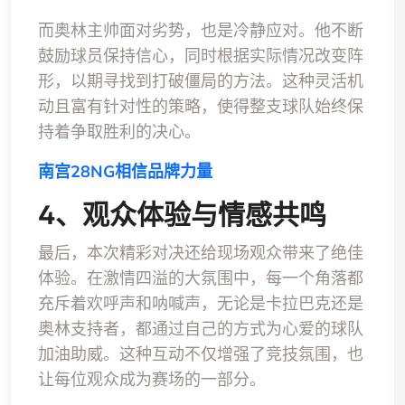
而奥林主帅面对劣势，也是冷静应对。他不断
鼓励球员保持信心，同时根据实际情况改变阵
形，以期寻找到打破僵局的方法。这种灵活机
动且富有针对性的策略，使得整支球队始终保
持着争取胜利的决心。
南宫28NG相信品牌力量
4、观众体验与情感共鸣
最后，本次精彩对决还给现场观众带来了绝佳
体验。在激情四溢的大氛围中，每一个角落都
充斥着欢呼声和呐喊声，无论是卡拉巴克还是
奥林支持者，都通过自己的方式为心爱的球队
加油助威。这种互动不仅增强了竞技氛围，也
让每位观众成为赛场的一部分。