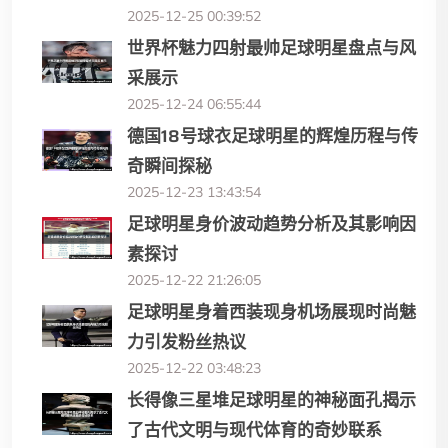
2025-12-25 00:39:52
世界杯魅力四射最帅足球明星盘点与风
采展示
2025-12-24 06:55:44
德国18号球衣足球明星的辉煌历程与传
奇瞬间探秘
2025-12-23 13:43:54
足球明星身价波动趋势分析及其影响因
素探讨
2025-12-22 21:26:05
足球明星身着西装现身机场展现时尚魅
力引发粉丝热议
2025-12-22 03:48:23
长得像三星堆足球明星的神秘面孔揭示
了古代文明与现代体育的奇妙联系