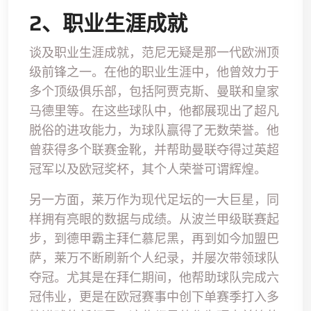
2、职业生涯成就
谈及职业生涯成就，范尼无疑是那一代欧洲顶
级前锋之一。在他的职业生涯中，他曾效力于
多个顶级俱乐部，包括阿贾克斯、曼联和皇家
马德里等。在这些球队中，他都展现出了超凡
脱俗的进攻能力，为球队赢得了无数荣誉。他
曾获得多个联赛金靴，并帮助曼联夺得过英超
冠军以及欧冠奖杯，其个人荣誉可谓辉煌。
另一方面，莱万作为现代足坛的一大巨星，同
样拥有亮眼的数据与成绩。从波兰甲级联赛起
步，到德甲霸主拜仁慕尼黑，再到如今加盟巴
萨，莱万不断刷新个人纪录，并屡次带领球队
夺冠。尤其是在拜仁期间，他帮助球队完成六
冠伟业，更是在欧冠赛事中创下单赛季打入多