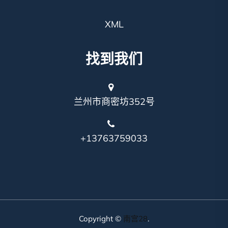
XML
找到我们
兰州市商密坊352号
+13763759033
Copyright ©
南宫28
.