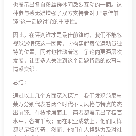
也展示出各自粉丝群体间激烈互动的一面。这
种参与感无疑增强了双方支持者对于“最佳前
锋”这一话题讨论的重要性。
因此，在评判谁才是最佳前锋时，我们不能忽
视球迷情感这一因素，它构建起每位运动员独
特的位置，同时也推动着这一争论向更深层次
发展，让更多人关注到这个话题背后的故事与
情感交织。
总结：
通过以上几个方面深入探讨，我们发现范尼与
莱万分别代表着两个时代不同风格与特点的杰
出前锋。在技术层面上，两者都展示出了极高
水平，各有千秋；而在职业成就上，他们同样
都是足坛传奇。然而，他们在人格魅力及对社